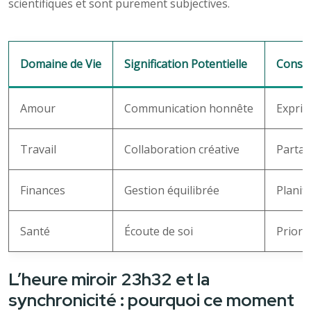
scientifiques et sont purement subjectives.
Domaine de Vie
Signification Potentielle
Consei
Amour
Communication honnête
Exprim
Travail
Collaboration créative
Partag
Finances
Gestion équilibrée
Planif
Santé
Écoute de soi
Priori
L’heure miroir 23h32 et la
synchronicité : pourquoi ce moment