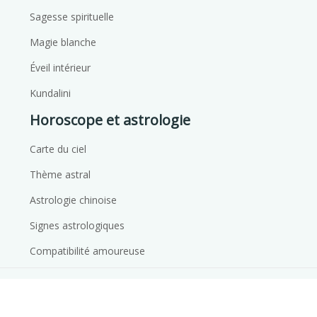
Sagesse spirituelle
Magie blanche
Éveil intérieur
Kundalini
Horoscope et astrologie
Carte du ciel
Thème astral
Astrologie chinoise
Signes astrologiques
Compatibilité amoureuse
Osez plonger dans l'inconnu et découvrir votre
véritable destinée